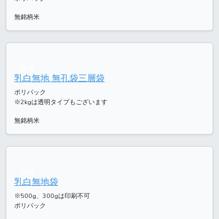
無銘柄米
【0-3】
乳白無地 無孔袋三層袋
ポリパック
※2kgは透明タイプもございます
無銘柄米
【0-L】
乳白無地袋
※500g、300gは印刷不可
ポリパック