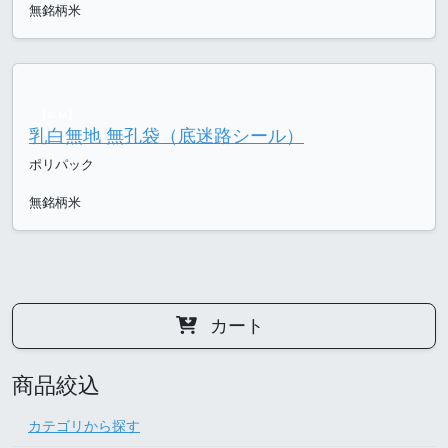
無銘柄米
【0-M】
乳白無地 無孔袋（底迷路シール）
ポリパック
無銘柄米
カート
商品絞込
カテゴリから探す