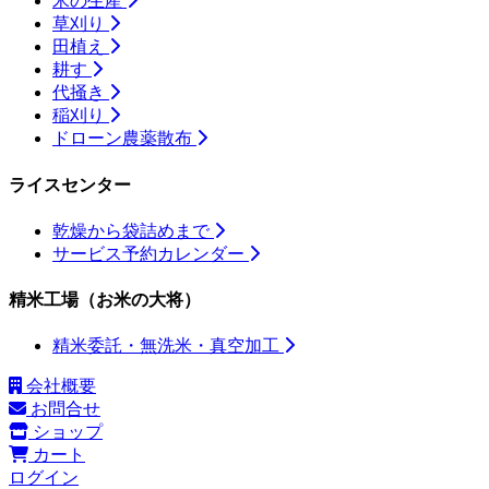
米の生産
草刈り
田植え
耕す
代掻き
稲刈り
ドローン農薬散布
ライスセンター
乾燥から袋詰めまで
サービス予約カレンダー
精米工場（お米の大将）
精米委託・無洗米・真空加工
会社概要
お問合せ
ショップ
カート
ログイン