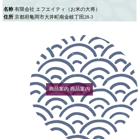
名称
有限会社 エフエイティ（お米の大将）
住所
京都府亀岡市大井町南金岐丁田28-3
商品案内
商品案内