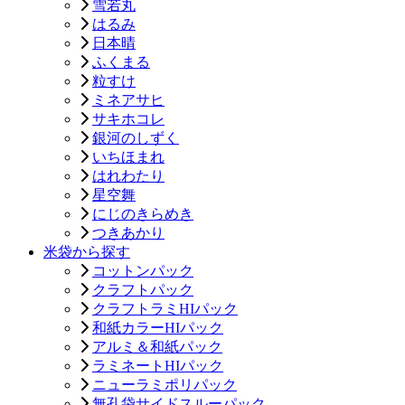
雪若丸
はるみ
日本晴
ふくまる
粒すけ
ミネアサヒ
サキホコレ
銀河のしずく
いちほまれ
はれわたり
星空舞
にじのきらめき
つきあかり
米袋から探す
コットンパック
クラフトパック
クラフトラミHIパック
和紙カラーHIパック
アルミ＆和紙パック
ラミネートHIパック
ニューラミポリパック
無孔袋サイドスルーパック