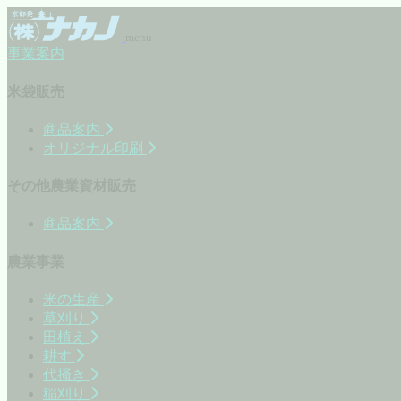
menu
事業案内
米袋販売
商品案内
オリジナル印刷
その他農業資材販売
商品案内
農業事業
米の生産
草刈り
田植え
耕す
代掻き
稲刈り