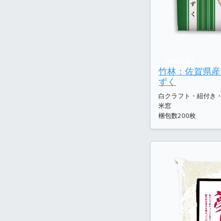
【DR-17-D】
竹林：佐賀県産
ずく
白クラフト・紐付き
米窓
梱包数200枚