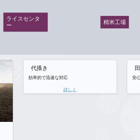
ライスセンタ
精米工場
ー
代搔き
効率的で迅速な対応
安
詳しく