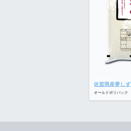
【HM-32-A】
佐賀県産夢しず
オールドポリパック