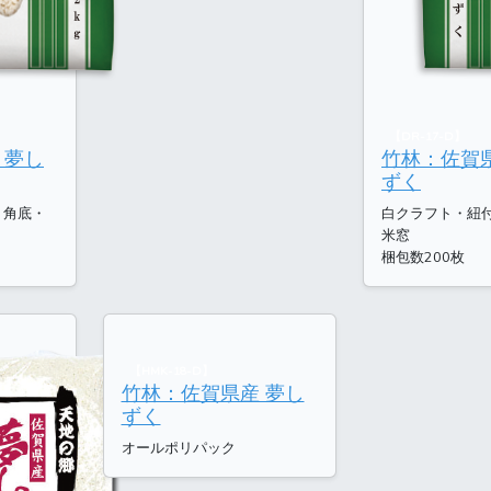
【DR-17-D】
 夢し
竹林：佐賀
ずく
・角底・
白クラフト・紐
米窓
梱包数200枚
【HMK-18-D】
竹林：佐賀県産 夢し
ずく
オールポリパック