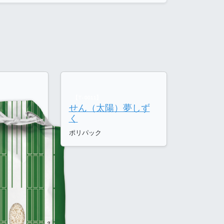
【T-0011】
せん（太陽）夢しず
く
ポリパック