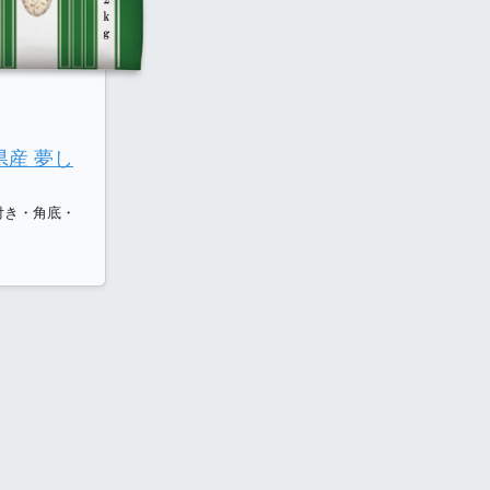
県産 夢し
付き・角底・