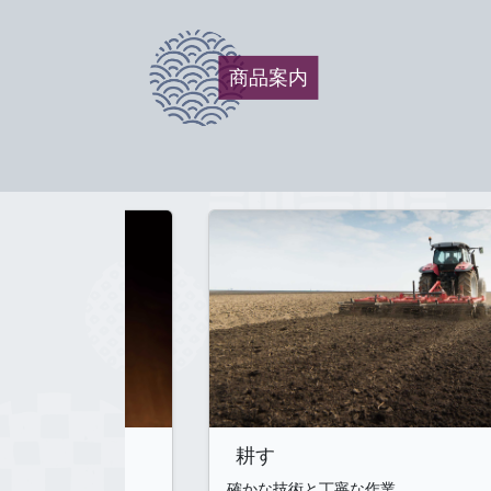
商品案内
の大将
耕す
・真空加工
確かな技術と丁寧な作業