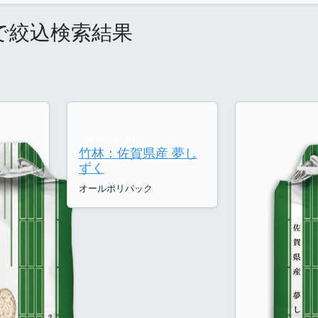
で絞込検索結果
【HMK-18-D】
竹林：佐賀県産 夢し
ずく
オールポリパック