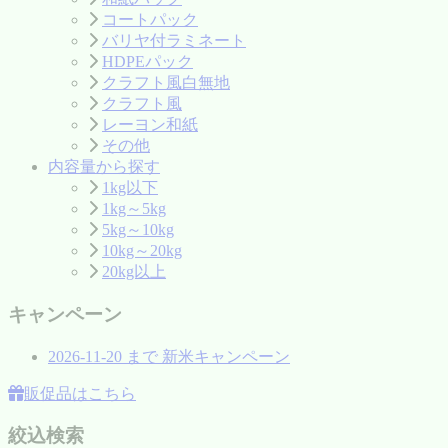
コートパック
バリヤ付ラミネート
HDPEパック
クラフト風白無地
クラフト風
レーヨン和紙
その他
内容量から探す
1kg以下
1kg～5kg
5kg～10kg
10kg～20kg
20kg以上
キャンペーン
2026-11-20
まで
新米キャンペーン
販促品はこちら
絞込検索