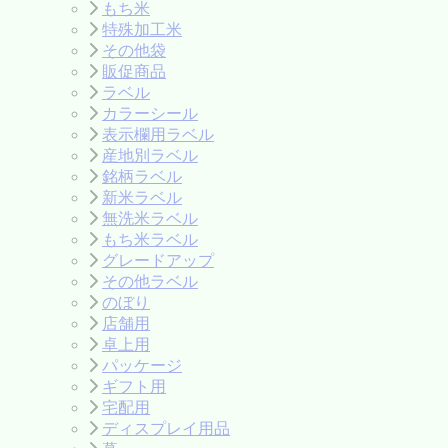
もち米
特殊加工米
その他袋
販促商品
ラベル
カラーシール
表示欄用ラベル
産地別ラベル
銘柄ラベル
新米ラベル
無洗米ラベル
もち米ラベル
グレードアップ
その他ラベル
のぼり
店舗用
卓上用
パッケージ
ギフト用
宅配用
ディスプレイ用品