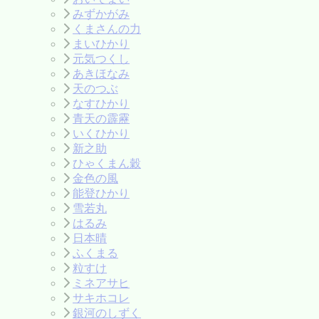
みずかがみ
くまさんの力
まいひかり
元気つくし
あきほなみ
天のつぶ
なすひかり
青天の霹靂
いくひかり
新之助
ひゃくまん穀
金色の風
能登ひかり
雪若丸
はるみ
日本晴
ふくまる
粒すけ
ミネアサヒ
サキホコレ
銀河のしずく