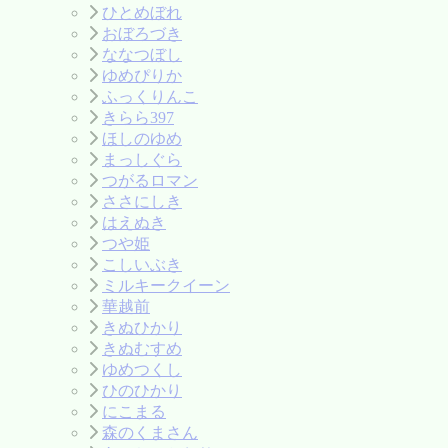
ひとめぼれ
おぼろづき
ななつぼし
ゆめぴりか
ふっくりんこ
きらら397
ほしのゆめ
まっしぐら
つがるロマン
ささにしき
はえぬき
つや姫
こしいぶき
ミルキークイーン
華越前
きぬひかり
きぬむすめ
ゆめつくし
ひのひかり
にこまる
森のくまさん