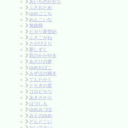
あいちのかおり
ふさおとめ
ゆめごこち
めんこいな
無銘柄
ヒカリ新世紀
ふさこがね
さがびより
夢しずく
彩のかがやき
あさひの夢
ゆめおばこ
みずほの輝き
てんたかく
とちぎの星
ゴロピカリ
あきさかり
はつしも
ゆめみづほ
みえのゆめ
どんとこい
おいでまい