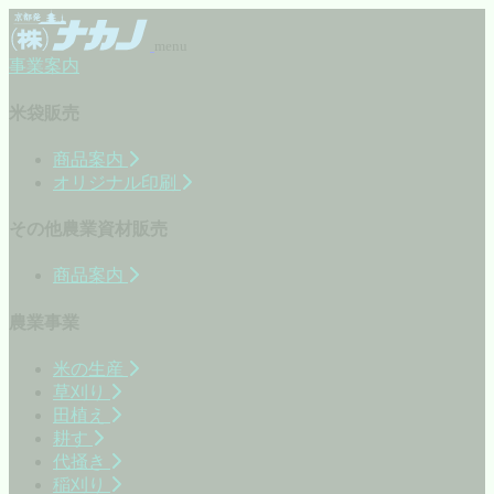
menu
事業案内
米袋販売
商品案内
オリジナル印刷
その他農業資材販売
商品案内
農業事業
米の生産
草刈り
田植え
耕す
代掻き
稲刈り