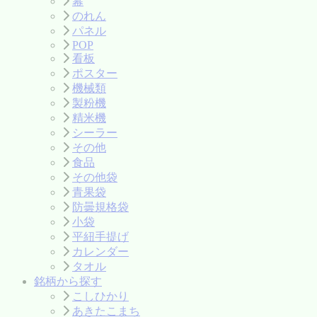
幕
のれん
パネル
POP
看板
ポスター
機械類
製粉機
精米機
シーラー
その他
食品
その他袋
青果袋
防曇規格袋
小袋
平紐手提げ
カレンダー
タオル
銘柄から探す
こしひかり
あきたこまち