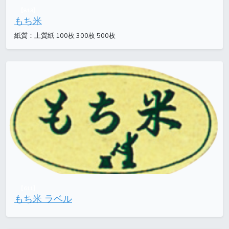
【813】
もち米
紙質：上質紙 100枚 300枚 500枚
【611】
もち米 ラベル