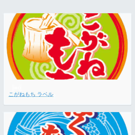
【781】
こがねもち ラベル