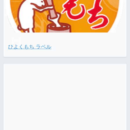
【764】
ひよくもち ラベル