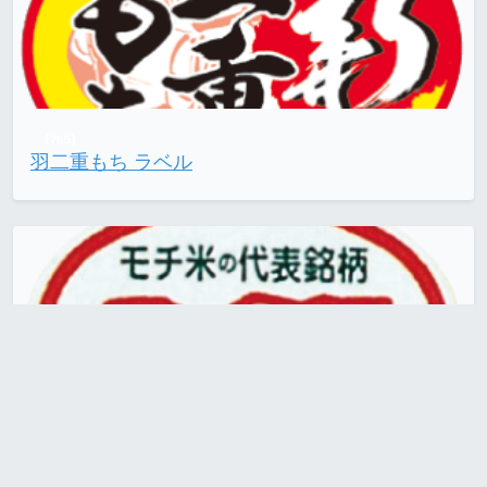
【785】
羽二重もち ラベル