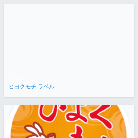
【782】
ヒヨクモチ ラベル