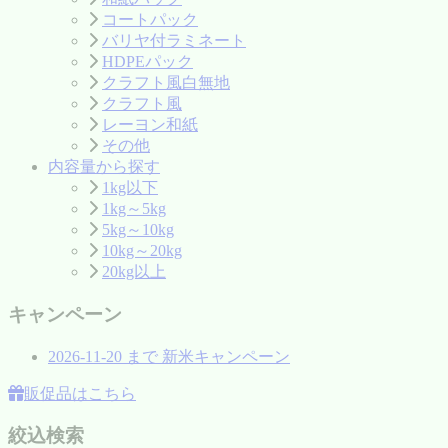
コートパック
バリヤ付ラミネート
HDPEパック
クラフト風白無地
クラフト風
レーヨン和紙
その他
内容量から探す
1kg以下
1kg～5kg
5kg～10kg
10kg～20kg
20kg以上
キャンペーン
2026-11-20
まで
新米キャンペーン
販促品はこちら
絞込検索