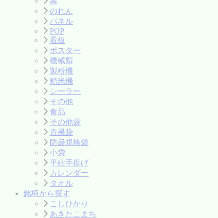
幕
のれん
パネル
POP
看板
ポスター
機械類
製粉機
精米機
シーラー
その他
食品
その他袋
青果袋
防曇規格袋
小袋
平紐手提げ
カレンダー
タオル
銘柄から探す
こしひかり
あきたこまち