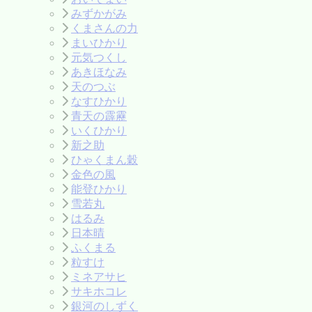
みずかがみ
くまさんの力
まいひかり
元気つくし
あきほなみ
天のつぶ
なすひかり
青天の霹靂
いくひかり
新之助
ひゃくまん穀
金色の風
能登ひかり
雪若丸
はるみ
日本晴
ふくまる
粒すけ
ミネアサヒ
サキホコレ
銀河のしずく