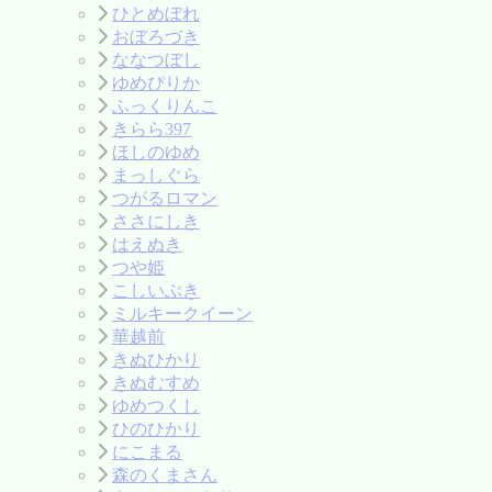
ひとめぼれ
おぼろづき
ななつぼし
ゆめぴりか
ふっくりんこ
きらら397
ほしのゆめ
まっしぐら
つがるロマン
ささにしき
はえぬき
つや姫
こしいぶき
ミルキークイーン
華越前
きぬひかり
きぬむすめ
ゆめつくし
ひのひかり
にこまる
森のくまさん