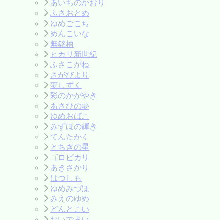
あいちのかおり
ふさおとめ
ゆめごこち
めんこいな
無銘柄
ヒカリ新世紀
ふさこがね
さがびより
夢しずく
彩のかがやき
あさひの夢
ゆめおばこ
みずほの輝き
てんたかく
とちぎの星
ゴロピカリ
あきさかり
はつしも
ゆめみづほ
みえのゆめ
どんとこい
おいでまい