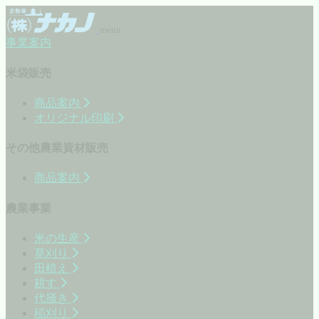
menu
事業案内
米袋販売
商品案内
オリジナル印刷
その他農業資材販売
商品案内
農業事業
米の生産
草刈り
田植え
耕す
代掻き
稲刈り