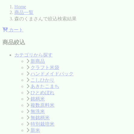
Home
商品一覧
森のくまさんで絞込検索結果
カート
商品絞込
カテゴリから探す
新商品
クラフト米袋
ハンドメイドパック
こしひかり
あきたこまち
ひとめぼれ
銘柄米
複数原料米
無洗米
無銘柄米
特別栽培米
新米