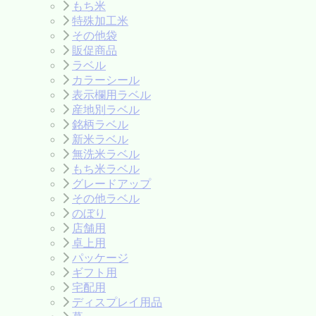
もち米
特殊加工米
その他袋
販促商品
ラベル
カラーシール
表示欄用ラベル
産地別ラベル
銘柄ラベル
新米ラベル
無洗米ラベル
もち米ラベル
グレードアップ
その他ラベル
のぼり
店舗用
卓上用
パッケージ
ギフト用
宅配用
ディスプレイ用品