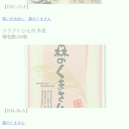
【DSC-37-F】
笑いの大めし 森のくまさん
クラフト ひも付 舟底
梱包数200枚
【HM-36-A】
森のくまさん